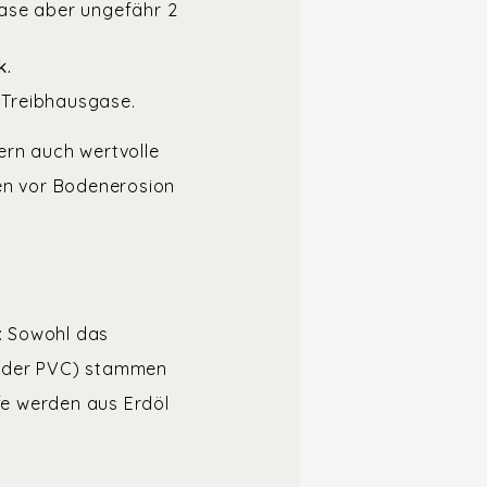
ase aber ungefähr 2
k.
 Treibhausgase.
ern auch wertvolle
zen vor Bodenerosion
n: Sowohl das
 oder PVC) stammen
fe werden aus Erdöl