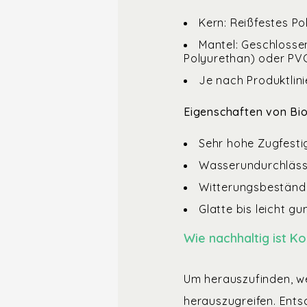
Kern: Reißfestes P
Mantel: Geschlosse
Polyurethan) oder PVC
Je nach Produktlinie
Eigenschaften von Bi
Sehr hohe Zugfesti
Wasserundurchlässi
Witterungsbeständi
Glatte bis leicht g
Wie nachhaltig ist K
Um herauszufinden, wel
herauszugreifen. Ents