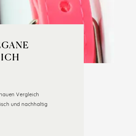
EGANE
LICH
enauen Vergleich
isch und nachhaltig