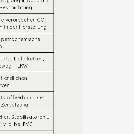
-/Nylongurtband mit
Beschichtung
fe verursachen CO₂-
n in der Herstellung
e petrochemische
n
teilte Lieferketten,
eeweg + LKW
uf endlichen
rven
ststoffverbund, sehr
 Zersetzung
er, Stabilisatoren u.
, v. a. bei PVC