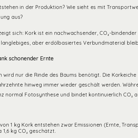
stehen in der Produktion? Wie sieht es mit Transportw
gung aus?
 zeigt sich: Kork ist ein nachwachsender, CO₂-bindender
langlebiges, aber erdölbasiertes Verbundmaterial bleib
ank schonender Ernte
n wird nur die Rinde des Baums benötigt. Die Korkeiche 
ahrzehnte hinweg immer wieder geschält werden. Währe
z normal Fotosynthese und bindet kontinuierlich CO₂ au
 von 1 kg Kork entstehen zwar Emissionen (Ernte, Transp
 1,6 kg CO₂ geschätzt.