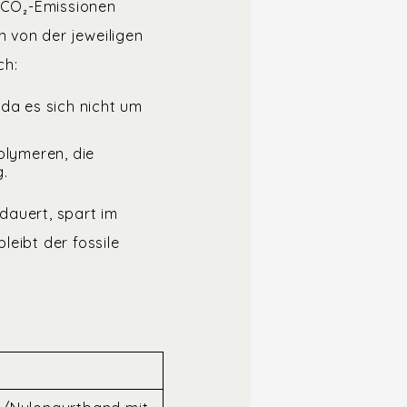
n CO₂-Emissionen
 von der jeweiligen
ch:
da es sich nicht um
olymeren, die
.
rdauert, spart im
eibt der fossile