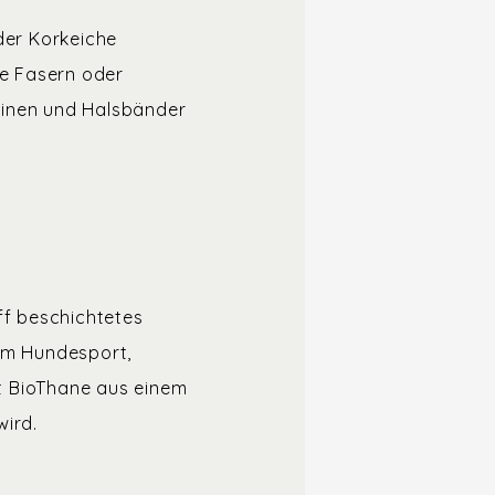
der Korkeiche
he Fasern oder
einen und Halsbänder
ff beschichtetes
 im Hundesport,
t BioThane aus einem
wird.