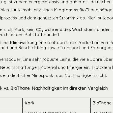
lung ist zudem energieintensiv und daher mit deutliche
len zur Klimabilanz eines Kilogramms BioThane hängen
lprozess und dem genutzten Strommix ab. Klar ist jedo
ers als Kork,
kein CO
₂
während des Wachstums binden,
wachsenden Rohstoff handelt.
liche Klimawirkung
entsteht durch die Produktion von P
band und Beschichtung sowie Transport und Entsorgung
ebensdauer: Eine sehr robuste Leine, die viele Jahre übe
 Neuanschaffungen Material und Energie ein. Trotzdem bl
 ein deutlicher Minuspunkt aus Nachhaltigkeitssicht.
k vs. BioThane: Nachhaltigkeit im direkten Vergleich
Kork
BioThane