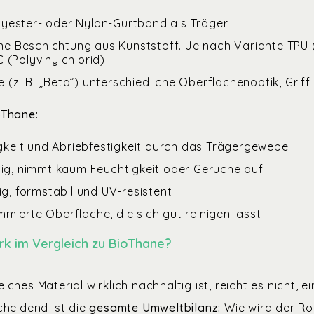
olyester- oder Nylon-Gurtband als Träger
ne Beschichtung aus Kunststoff. Je nach Variante TPU
 (Polyvinylchlorid)
 (z. B. „Beta”) unterschiedliche Oberflächenoptik, Griff 
oThane:
gkeit und Abriebfestigkeit durch das Trägergewebe
g, nimmt kaum Feuchtigkeit oder Gerüche auf
g, formstabil und UV-resistent
ummierte Oberfläche, die sich gut reinigen lässt
ork im Vergleich zu BioThane?
ches Material wirklich nachhaltig ist, reicht es nicht, 
cheidend ist die
gesamte Umweltbilanz:
Wie wird der R