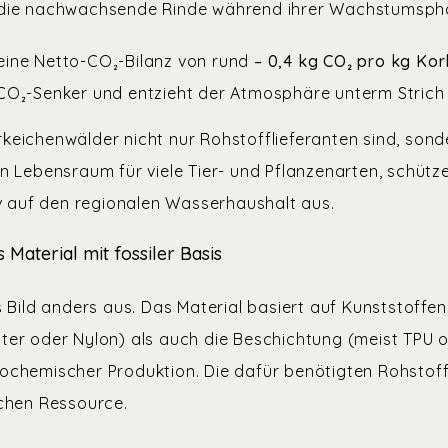
t die nachwachsende Rinde während ihrer Wachstumsph
 eine Netto-CO₂-Bilanz von rund
– 0,4 kg CO
₂
pro kg Kor
s CO₂-Senker und entzieht der Atmosphäre unterm Strich
eichenwälder nicht nur Rohstofflieferanten sind, sond
n Lebensraum für viele Tier- und Pflanzenarten, schüt
iv auf den regionalen Wasserhaushalt aus.
 Material mit fossiler Basis
s Bild anders aus. Das Material basiert auf Kunststoffe
ter oder Nylon) als auch die Beschichtung (meist TPU
ochemischer Produktion. Die dafür benötigten Rohstof
chen Ressource.