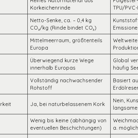
Reines Naturmaterial aus
Polyester
Korkeichenrinde
TPU/PVC-
Netto-Senke, ca. – 0,4 kg
Kunststof
CO₂/kg (Rinde bindet CO₂)
Emissione
Mittelmeerraum, größtenteils
Weltweit
Europa
Produktio
Überwiegend kurze Wege
Global ver
innerhalb Europas
häufig S
Vollständig nachwachsender
Basiert a
Rohstoff
Erdölrese
Nein, Kun
rkeit
Ja, bei naturbelassenem Kork
langsame
Wenig bis keine (abhängig von
Weichmach
eventuellen Beschichtungen)
a. möglich