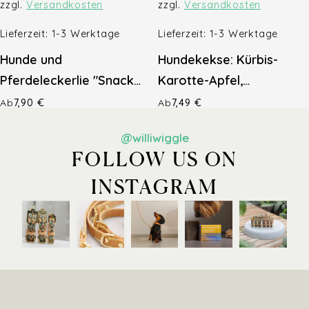
zzgl.
Versandkosten
zzgl.
Versandkosten
Lieferzeit:
1-3 Werktage
Lieferzeit:
1-3 Werktage
Hunde und
Hundekekse: Kürbis-
Pferdeleckerlie "Snack
Karotte-Apfel,
& Weg" Kokos Sticks
Buchweizen Waffeln
Ab
7,90
€
Ab
7,49
€
@williwiggle
FOLLOW US ON
INSTAGRAM